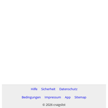
Hilfe
Sicherheit
Datenschutz
Bedingungen
Impressum
App
Sitemap
© 2026 craigslist