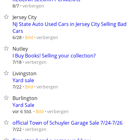
verbergen
8/7
Jersey City
NJ State Auto Used Cars in Jersey City Selling Bad
Cars
verbergen
6/28
Bild
Nutley
I Buy Books! Selling your collection?
verbergen
7/18
Livingston
Yard sale
verbergen
7/22
Bild
Burlington
Yard Sale
verbergen
vor 6 Std.
Bild
official Town of Schuyler Garage Sale 7/24-7/26
verbergen
7/22