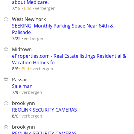
about Medicare.
verbergen
7/18
Bild
West New York
SEEKING: Monthly Parking Space Near 64th &
Palisade
verbergen
7/22
Midtown
eProperties.com - Real Estate listings Residential &
Vacation Homes fo
verbergen
8/6
Bild
Passaic
Sale man
verbergen
7/9
brooklynn
REOLINK SECURITY CAMERAS
verbergen
8/6
brooklynn
REOLINK SECURITY CAMERAS