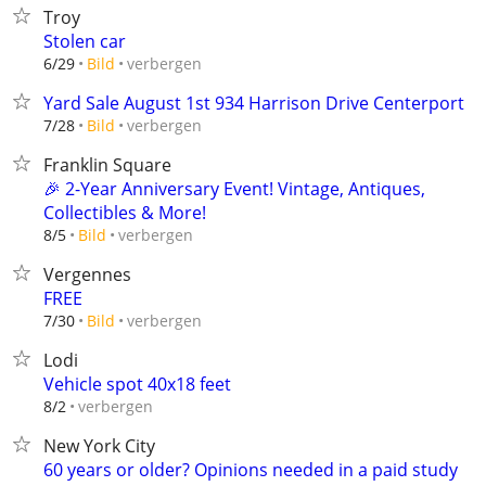
Troy
Stolen car
verbergen
6/29
Bild
Yard Sale August 1st 934 Harrison Drive Centerport
verbergen
7/28
Bild
Franklin Square
🎉 2-Year Anniversary Event! Vintage, Antiques,
Collectibles & More!
verbergen
8/5
Bild
Vergennes
FREE
verbergen
7/30
Bild
Lodi
Vehicle spot 40x18 feet
verbergen
8/2
New York City
60 years or older? Opinions needed in a paid study