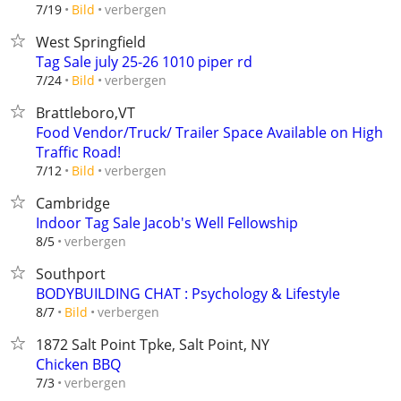
verbergen
7/19
Bild
West Springfield
Tag Sale july 25-26 1010 piper rd
verbergen
7/24
Bild
Brattleboro,VT
Food Vendor/Truck/ Trailer Space Available on High
Traffic Road!
verbergen
7/12
Bild
Cambridge
Indoor Tag Sale Jacob's Well Fellowship
verbergen
8/5
Southport
BODYBUILDING CHAT : Psychology & Lifestyle
verbergen
8/7
Bild
1872 Salt Point Tpke, Salt Point, NY
Chicken BBQ
verbergen
7/3