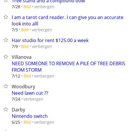
Tree stand and a compound bow
verbergen
7/28
Bild
I am a tarot card reader. I can give you an accurate
look into alll
verbergen
7/3
Bild
Hair studio for rent $125.00 a week
verbergen
7/9
Bild
Villanova
NEED SOMEONE TO REMOVE A PILE OF TREE DEBRIS
FROM STORM
verbergen
7/12
Bild
Woodbury
Need lawn cut ??
verbergen
7/24
Darby
Nintendo switch
verbergen
6/25
Bild